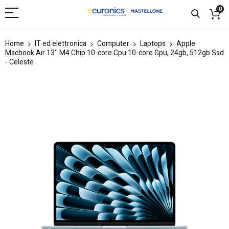
0
Home
IT ed elettronica
Computer
Laptops
Apple
Macbook Air 13'' M4 Chip 10-core Cpu 10-core Gpu, 24gb, 512gb Ssd
- Celeste
Skip
to
the
end
of
the
images
gallery