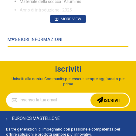
Materiale della scocca : Alluminio
Anno di introduzione : 2025
Mese di introduzione : Marzo
MORE VIEW
Dimensioni diagonale schermo : 34,5 cm (13.6")
Risoluzione del display : 2560 x 1664 Pixel
MAGGIORI INFORMAZIONI
Touch screen : No
Tipo di pannello : IPS
Nome commerciale della tecnologia del display : Liquid
Retina
Iscriviti
Colori del display : 1,073 miliardi di colori
Unisciti alla nostra Community per essere sempre aggiornato per
Retroilluminazione a LED : Sì
prima
Luminosità schermo : 500 cd/m²
Iscriviti
alla
Densità di Pixel : 224 ppi (punti per pollice)
ISCRIVITI
nostra
Tecnologia True Tone : Sì
Newsletter:
High Dynamic Range (HDR) supportato : Sì
EURONICS MASTELLONE
Tecnologia High Dynamic Range (HDR) : Dolby Vision, High
Da tre generazioni ci impegnano con passione e competenza per
Dynamic Range 10 (HDR10), High Dynamic Range 10+
offrire soluzioni e prodotti sempre piu’ innovativi.