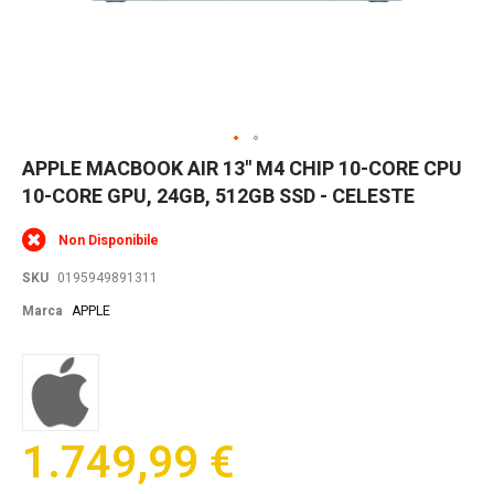
Skip
APPLE MACBOOK AIR 13'' M4 CHIP 10-CORE CPU
to
10-CORE GPU, 24GB, 512GB SSD - CELESTE
the
beginning
of
Non Disponibile
the
images
SKU
0195949891311
gallery
Marca
APPLE
1.749,99 €