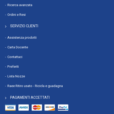
Capacità SSD totale : 512 GB
Ricerca avanzata
Numero di SSD installati : 1
Ordini e Resi
Capacità SSD : 512 GB
Lettore di schede integrato : No
SERVIZIO CLIENTI
Scheda grafica integrata : Sì
Adattatore di scheda grafica separato : No
Assistenza prodotti
Scheda grafica dedicata : Non disponibile
Carta Docente
Modello scheda grafica integrata : Apple GPU
Contattaci
Produttore di GPU integrato : Apple
Famiglia dell'adattatore della scheda grafica integrata :
Preferiti
Apple
Lista Nozze
Nuclei adattatori grafici integrati : 10
Supporto 4K per adattatore grafico a bordo : Sì
Raee Ritiro usato - Ricicla e guadagna
Supporto per l'adattatore grafico 6K integrato : Sì
PAGAMENTI ACCETTATI
Accelerazione della tracciatura del fascio : Sì
Larghezza memoria della banda (massima) : 120 GB/s
Audio spaziale : Sì