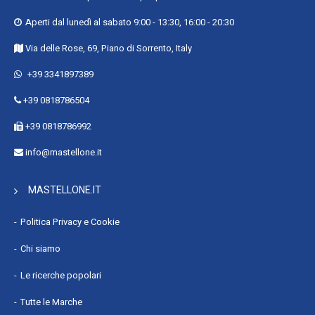
(HDR10 Plus), Hybrid Log-Gamma (HLG)
Numero di display esterni supportati : 2
Aperti dal lunedì al sabato 9:00 - 13:30, 16:00 - 20:30
Famiglia processore : Apple M
Via delle Rose, 69, Piano di Sorrento, Italy
Produttore processore : Apple
+39 3341897389
Modello del processore : M4
Generazione del processore : Apple M 4th Gen
+39 0818786504
Numero di core del processore : 10
+39 0818786992
Core delle prestazioni : 4
info@mastellone.it
Cores efficienti : 6
Modello coprocessore : Neural Engine
MASTELLONE.IT
Core coprocessore : 16
RAM installata : 24 GB
Politica Privacy e Cookie
Fattore di forma memoria : On-board
Chi siamo
Capacità totale di archiviazione : 512 GB
Le ricerche popolari
Supporto di memoria : SSD
Tipo drive ottico : No
Tutte le Marche