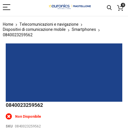
0
Home
Telecomunicazioni e navigazione
Dispositivi di comunicazione mobile
Smartphones
0840023259562
Skip
to
the
end
of
the
images
gallery
Skip
0840023259562
to
the
Non Disponibile
beginning
of
SKU
0840023259562