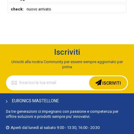
nuovo arrivato
Iscriviti
Unisciti alla nostra Community per essere sempre aggiornato per
prima
Iscriviti
alla
ISCRIVITI
nostra
Newsletter:
EURONICS MASTELLONE
Da tre generazioni ci impegnano con passione e competenza per
offrire soluzioni e prodotti sempre piu’ innovativi.
Aperti dal lunedì al sabato 9:00 - 13:30, 16:00 - 20:30