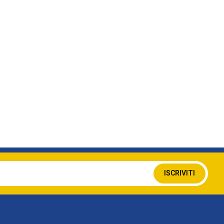
Iscriviti
ISCRIVITI
alla
nostra
Newsletter: