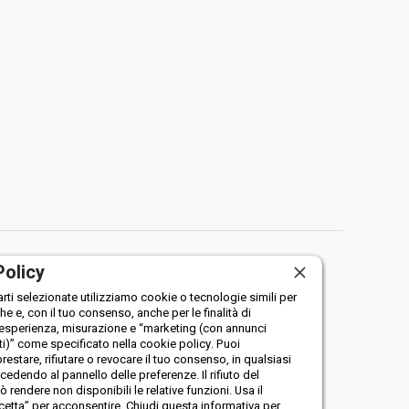
Policy
arti selezionate utilizziamo cookie o tecnologie simili per
che e, con il tuo consenso, anche per le finalità di
 esperienza, misurazione e “marketing (con annunci
i)” come specificato nella cookie policy. Puoi
restare, rifiutare o revocare il tuo consenso, in qualsiasi
dendo al pannello delle preferenze. Il rifiuto del
rendere non disponibili le relative funzioni. Usa il
etta” per acconsentire. Chiudi questa informativa per