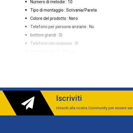
Numero di melodie : 10
Tipo di montaggio : Scrivania/Parete
Colore del prodotto : Nero
Telefono per persone anziane : No
bottoni grandi : Sì
Telefono con vivavoce : Sì
Capacità rubrica : 99 voci
Identificatore di chiamata : Sì
Tasti di navigazione : Sì
Controllo del volume : Pulsanti
Personalizzazione : Suonerie
Orologio con calendario : Sì
Iscriviti
Calendario : Sì
Unisciti alla nostra Community per essere s
Tasti di scelta rapida programmabili : Sì
LED sulla base : Sì
Display incorporato : Sì