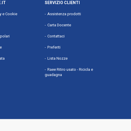
.IT
SERVIZIO CLIENTI
cy e Cookie
Assistenza prodotti
Carta Docente
polari
Contattaci
he
Preferiti
ata
Lista Nozze
Raee Ritiro usato - Ricicla e
guadagna