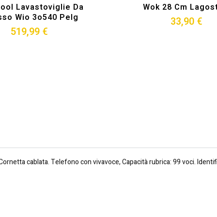
pool Lavastoviglie Da
Wok 28 Cm Lagost
sso Wio 3o540 Pelg
33,90 €
519,99 €
ornetta cablata. Telefono con vivavoce, Capacità rubrica: 99 voci. Identi