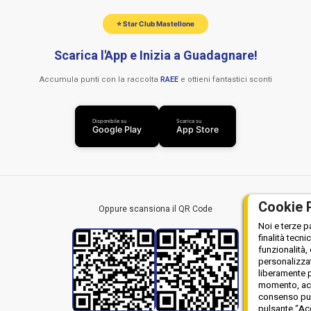
⭐ Star Club Mastellone
Scarica l'App e Inizia a Guadagnare!
Accumula punti con la raccolta
RAEE
e ottieni fantastici sconti
Disponibile su
Scarica su
Google Play
App Store
Cookie 
Oppure scansiona il QR Code
Noi e terze p
finalità tecni
funzionalità,
personalizzat
liberamente p
momento, acce
consenso può 
pulsante “Acc