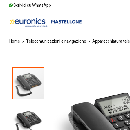
Scrivici su WhatsApp
Home
Telecomunicazioni e navigazione
Apparecchiatura tele
Skip
to
the
end
of
the
images
gallery