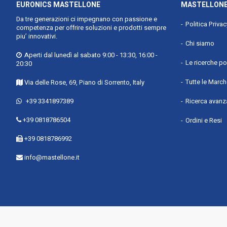
Tipologia display : LCD
EURONICS MASTELLONE
MASTELLONE
Dimensioni schermo : 46 x 78 mm
Da tre generazioni ci impegnano con passione e
Politica Priva
competenza per offrire soluzioni e prodotti sempre
Colori del display : Monocromatico
piu’ innovativi.
Chi siamo
Larghezza : 200 mm
Aperti dal lunedì al sabato 9:00 - 13:30, 16:00 -
Profondità : 195 mm
Le ricerche po
20:30
Altezza : 78 mm
Tutte le Marc
Via delle Rose, 69, Piano di Sorrento, Italy
Peso : 590 g
+39 3341897389
Ricerca avanz
Numero di cornette incluse : 1
Manuale dell'utente : Sì
+39 0818786504
Ordini e Resi
Guida rapida : Sì
+39 0818786992
Cuffie incluse : Sì
info@mastellone.it