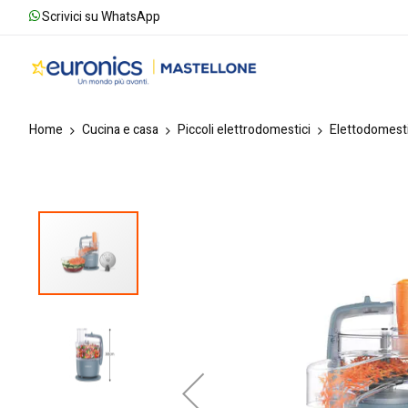
Scrivici su WhatsApp
Home
Cucina e casa
Piccoli elettrodomestici
Elettodomesti
Skip
to
the
end
of
the
images
gallery