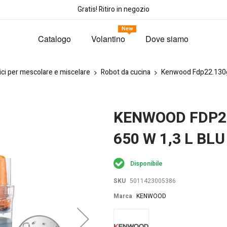
Gratis! Ritiro in negozio
New
Catalogo
Volantino
Dove siamo
ci per mescolare e miscelare
Robot da cucina
Kenwood Fdp22.130gy
KENWOOD FDP22
650 W 1,3 L BLU
Disponibile
SKU
5011423005386
Marca
KENWOOD