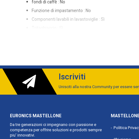
fondi di caffè : No
Funzione di impastamento : No
Componenti lavabili in lavastoviglie : Sì
Tritaghiaccio : Sì
Tipo di controllo : Pulsanti
Capacità di estrazione del succo : 0,75 L
Funzioni mixer : Miscelazione, Sminuzzare, Tagliare, Im
Lunghezza cavo : 1 m
Custodia cavo : Sì
Iscriviti
Facile da pulire : Sì
Unisciti alla nostra Community per essere s
Piedini antiscivolo : Sì
Capacità contenitore tritatutto : 1,3 L
Lama regolabile : Sì
Lama in acciao inox inclusa : Sì
EURONICS MASTELLONE
MASTELLONE
Chiusura di sicurezza incorporata : Sì
Da tre generazioni ci impegnano con passione e
Politica Priva
competenza per offrire soluzioni e prodotti sempre
Accessori lavabili in lavastoviglie : Sì
piu’ innovativi.