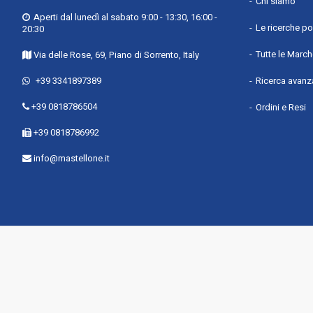
Chi siamo
Tritatutto mini : Sì
Aperti dal lunedì al sabato 9:00 - 13:30, 16:00 -
Numero di dischi : 1 dischi
Le ricerche po
20:30
Operazione one-touch : Sì
Tutte le Marc
Via delle Rose, 69, Piano di Sorrento, Italy
Materiale ciotola : Plastica
+39 3341897389
Ricerca avanz
Materiale della scocca : Plastica
Materiale lama : Alluminio
+39 0818786504
Ordini e Resi
Potenza : 650 W
+39 0818786992
Larghezza : 239 mm
info@mastellone.it
Profondità : 150 mm
Altezza : 297 mm
Peso : 1,94 kg
Larghezza imballo : 239 mm
Profondità imballo : 150 mm
Altezza imballo : 297 mm
Peso dell'imballo : 1,94 kg
Macchina per la pasta : No