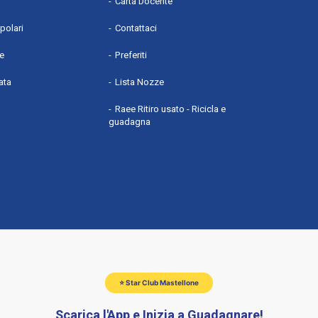
Carta Docente
polari
Contattaci
he
Preferiti
ata
Lista Nozze
Raee Ritiro usato - Ricicla e
guadagna
⭐ Star Club Mastellone
Scarica l'App e Inizia a Guadagnare!