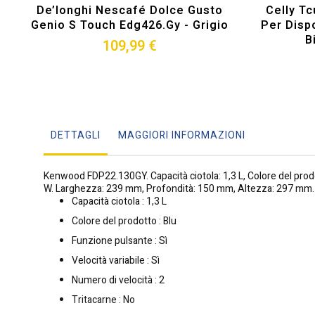
De’longhi Nescafé Dolce Gusto
Celly Tc
Genio S Touch Edg426.gy - Grigio
Per Dispo
B
109,99 €
DETTAGLI
MAGGIORI INFORMAZIONI
Kenwood FDP22.130GY. Capacità ciotola: 1,3 L, Colore del prodotto
W. Larghezza: 239 mm, Profondità: 150 mm, Altezza: 297 mm. 
Capacità ciotola : 1,3 L
Colore del prodotto : Blu
Funzione pulsante : Sì
Velocità variabile : Sì
Numero di velocità : 2
Tritacarne : No