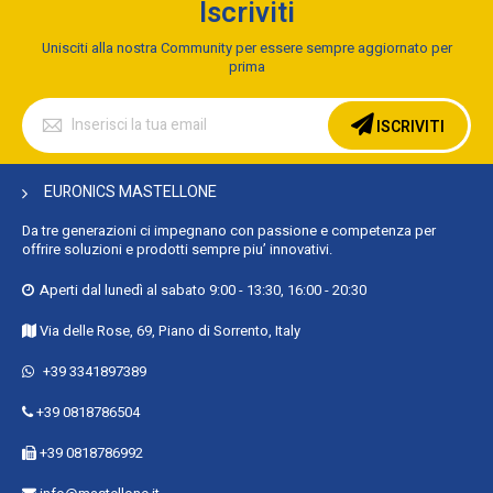
Iscriviti
Unisciti alla nostra Community per essere sempre aggiornato per
prima
Iscriviti
alla
ISCRIVITI
nostra
Newsletter:
EURONICS MASTELLONE
Da tre generazioni ci impegnano con passione e competenza per
offrire soluzioni e prodotti sempre piu’ innovativi.
Aperti dal lunedì al sabato 9:00 - 13:30, 16:00 - 20:30
Via delle Rose, 69, Piano di Sorrento, Italy
+39 3341897389
+39 0818786504
+39 0818786992