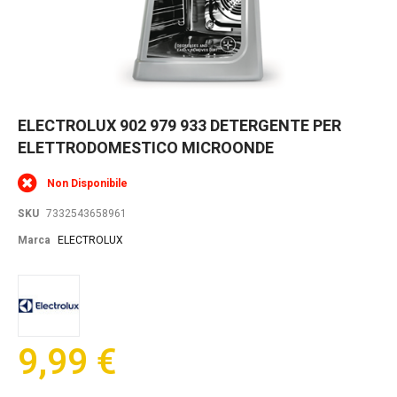
Skip
ELECTROLUX 902 979 933 DETERGENTE PER
to
ELETTRODOMESTICO MICROONDE
the
beginning
of
Non Disponibile
the
images
SKU
7332543658961
gallery
Marca
ELECTROLUX
9,99 €