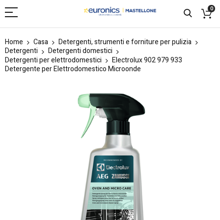
0
Home
Casa
Detergenti, strumenti e forniture per pulizia
Detergenti
Detergenti domestici
Detergenti per elettrodomestici
Electrolux 902 979 933
Detergente per Elettrodomestico Microonde
Skip
to
the
end
of
the
images
gallery