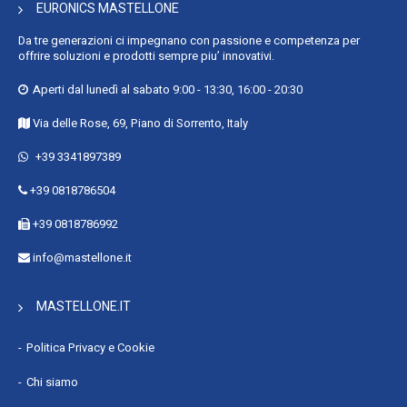
Mezzo carico : Sì
EURONICS MASTELLONE
Spegnimento automatico : Sì
Da tre generazioni ci impegnano con passione e competenza per
Riconoscimento automatico carichi : Sì
offrire soluzioni e prodotti sempre piu’ innovativi.
Classe efficienza energetica : A
Aperti dal lunedì al sabato 9:00 - 13:30, 16:00 - 20:30
Consumo energetico per 100 cicli : 54 kWh
Via delle Rose, 69, Piano di Sorrento, Italy
Consumo di energia per ciclo : 0,542 kWh
+39 3341897389
Consumi (modalità spento) : 0,5 W
Indice di efficienza di lavaggio (UE 2017/1369) : 31,9
+39 0818786504
Indice di efficienza di asciugatura (UE 2017/1369) : 10,9
+39 0818786992
Larghezza : 598 mm
info@mastellone.it
Profondità : 603 mm
Altezza : 850 mm
MASTELLONE.IT
Peso : 42,5 kg
Larghezza imballo : 635 mm
Politica Privacy e Cookie
Profondità imballo : 680 mm
Chi siamo
Altezza imballo : 900 mm