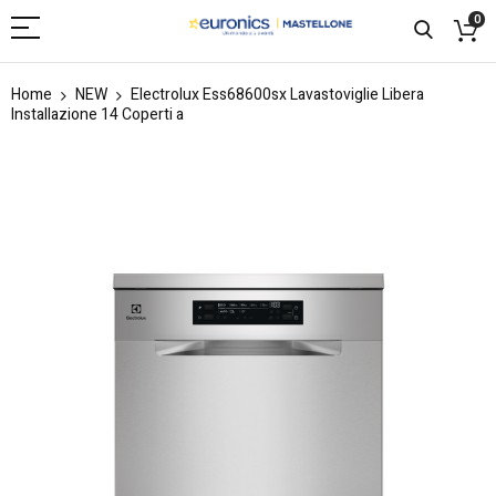
0
Home
NEW
Electrolux Ess68600sx Lavastoviglie Libera
Installazione 14 Coperti a
Skip
to
the
end
of
the
images
gallery