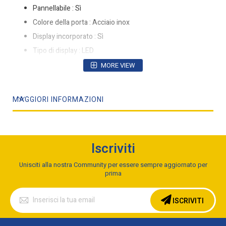
Pannellabile : Sì
Colore della porta : Acciaio inox
Display incorporato : Sì
Tipo di display : LED
Numero di coperti : 14 coperti
MORE VIEW
Quantità programmi di lavaggio : 8
Classe emissione rumore : B
MAGGIORI INFORMAZIONI
Emissione acustica : 44 dB
Programmi speciali : 60min, 90min, 160min, Auto, Eco,
Prelavaggio, Rapido, SelfCare
Ciclo : 310 min
Iscriviti
Sistema di sicurezza Aquastop : Sì
Unisciti alla nostra Community per essere sempre aggiornato per
Timer integrato : Sì
prima
Partenza differita : Sì
Iscriviti
alla
Avvio ritardato (min) : 1 h
ISCRIVITI
nostra
Partenza ritardata : 24 h
Newsletter: