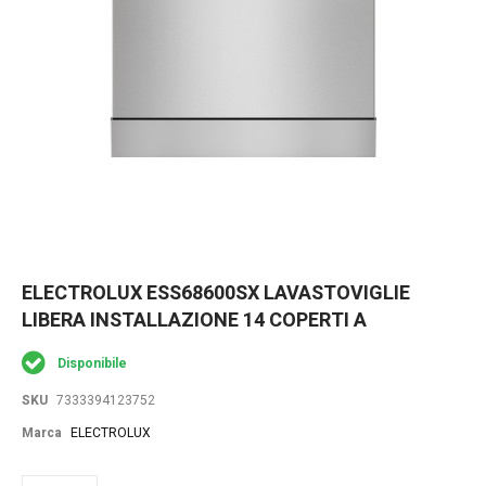
Skip
ELECTROLUX ESS68600SX LAVASTOVIGLIE
to
LIBERA INSTALLAZIONE 14 COPERTI A
the
beginning
of
Disponibile
the
images
SKU
7333394123752
gallery
Marca
ELECTROLUX