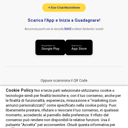
⭐ Star Club Mastellone
Scarica l'App e Inizia a Guadagnare!
Accumula punti con la raccolta
RAEE
e ottieni fantastici sconti
Disponibile su
Scarica su
Google Play
App Store
Oppure scansiona il QR Code
Cookie Policy
Noi e terze parti selezionate utilizziamo cookie o
tecnologie simili per finalità tecniche e, con il tuo consenso, anche per
le finalità di funzionalità, esperienza, misurazione e “marketing (con
annunci personalizzati)” come specificato nella cookie policy. Puoi
liberamente prestare, rifiutare o revocare il tuo consenso, in qualsiasi
momento, accedendo al pannello delle preferenze. Il rifiuto del
consenso può rendere non disponibili le relative funzioni. Usa il
Android
iOS
pulsante “Accetta” per acconsentire. Chiudi questa informativa per