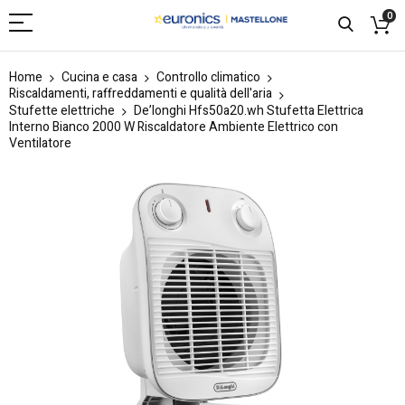
0
Home
Cucina e casa
Controllo climatico
Riscaldamenti, raffreddamenti e qualità dell'aria
Stufette elettriche
De’longhi Hfs50a20.wh Stufetta Elettrica
Interno Bianco 2000 W Riscaldatore Ambiente Elettrico con
Ventilatore
Skip
to
the
end
of
the
images
gallery