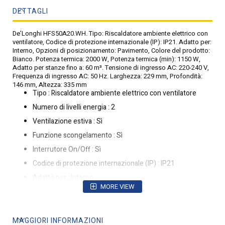
DETTAGLI
De’Longhi HFS50A20.WH. Tipo: Riscaldatore ambiente elettrico con
ventilatore, Codice di protezione internazionale (IP): IP21. Adatto per:
Interno, Opzioni di posizionamento: Pavimento, Colore del prodotto:
Bianco. Potenza termica: 2000 W, Potenza termica (min): 1150 W,
Adatto per stanze fino a: 60 m³. Tensione di ingresso AC: 220-240 V,
Frequenza di ingresso AC: 50 Hz. Larghezza: 229 mm, Profondità:
146 mm, Altezza: 335 mm
Tipo : Riscaldatore ambiente elettrico con ventilatore
Numero di livelli energia : 2
Ventilazione estiva : Sì
Funzione scongelamento : Sì
Interrutore On/Off : Sì
Codice di protezione internazionale (IP) : IP21
Adatto per : Interno
MORE VIEW
Opzioni di posizionamento : Pavimento
Colore del prodotto : Bianco
Maniglia(e) : Sì
MAGGIORI INFORMAZIONI