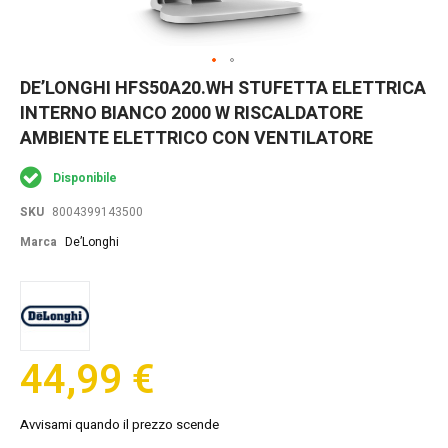
Skip
DE’LONGHI HFS50A20.WH STUFETTA ELETTRICA
to
INTERNO BIANCO 2000 W RISCALDATORE
the
beginning
AMBIENTE ELETTRICO CON VENTILATORE
of
the
Disponibile
images
gallery
SKU
8004399143500
Marca
De’Longhi
44,99 €
Avvisami quando il prezzo scende