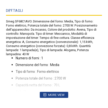
DETTAGLI
Smeg SF68C1AVO. Dimensione del forno: Media, Tipo di forno:
Forno elettrico, Potenza totale del forno: 2700 W. Posizionamento
dell'apparecchio: Da incasso, Colore del prodotto: Avena, Tipo di
controllo: Manopola. Tipo di timer: Meccanico, Modalità di
impostazione del timer: Tempo di fine cottura. Classe efficienza
energetica: A, Consumo energetico (convenzionale): 1,15 kWh,
Consumo energetico (convezione forzata): 0,8 kWh. Quantità
lampade: 1 lampada(e), Tipo di lampada: Alogena, Potenza
lampadina: 40 W
Numero di forni : 1
Dimensione del forno : Media
Tipo di forno : Forno elettrico
Potenza totale del forno : 2700 W
Capacità netta del forno : 70 L
Grill : Sì
MORE VIEW
Cottura a convezione : Sì
Autopulizia : Sì