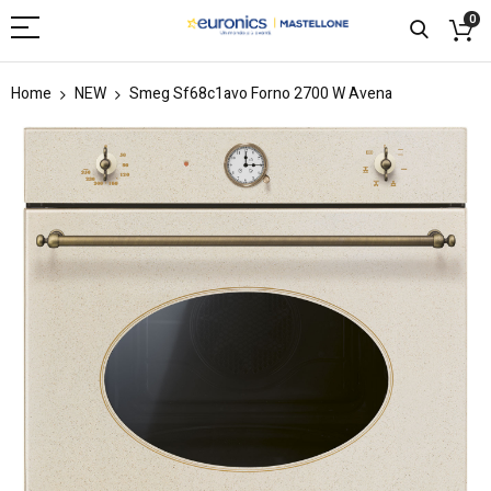
0
Home
NEW
Smeg Sf68c1avo Forno 2700 W Avena
Skip
to
the
end
of
the
images
gallery