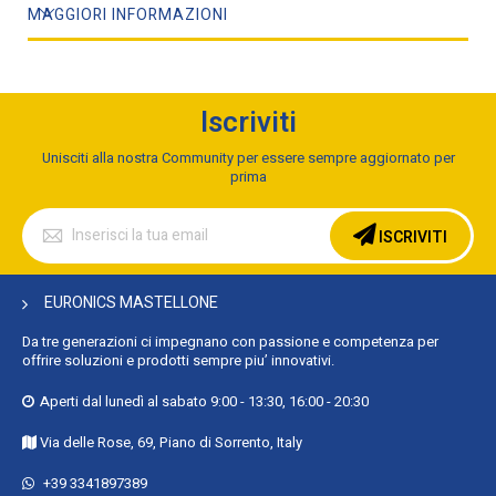
MAGGIORI INFORMAZIONI
Metodo di cottura in forno : Termoventilato
Range del termostato del forno : 50 - 250 °C
Potenza grill : 2700 W
modalità ECO : Sì
Iscriviti
Quantità di programmi di cottura : 6
Unisciti alla nostra Community per essere sempre aggiornato per
Tecnologia di pulizia : EverClean
prima
Numero di ripiani : 5 ripiani
Iscriviti
Posizionamento dell'apparecchio : Da incasso
alla
ISCRIVITI
nostra
Colore del prodotto : Avena
Newsletter:
Tipo di controllo : Manopola
EURONICS MASTELLONE
Display incorporato : No
Da tre generazioni ci impegnano con passione e competenza per
Posizione di controllo : Frontale
offrire soluzioni e prodotti sempre piu’ innovativi.
Colore del manico : Ottone
Aperti dal lunedì al sabato 9:00 - 13:30, 16:00 - 20:30
Colore dei pomelli : Ottone
Via delle Rose, 69, Piano di Sorrento, Italy
Cerniera porta : In basso
Materiale della porta : Vetro
+39 3341897389