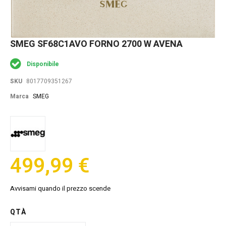
Skip
SMEG SF68C1AVO FORNO 2700 W AVENA
to
the
Disponibile
beginning
of
SKU
8017709351267
the
images
Marca
SMEG
gallery
499,99 €
Avvisami quando il prezzo scende
QTÀ