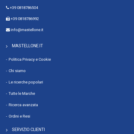
Apertura della porta del forno : Apertura dall'alto in basso
+39 0818786504
Porta forno estraibile : Sì
+39 0818786992
Porta di vetro rimovibile : Sì
info@mastellone.it
Numero di pannelli di vetro : 3
Lunghezza cavo : 1,5 m
MASTELLONE.IT
Wi-Fi comandato : No
Tipo di timer : Meccanico
Politica Privacy e Cookie
Modalità di impostazione del timer : Tempo di fine cottura
Chi siamo
Facile da pulire : Sì
Spegnimento automatico : Sì
Le ricerche popolari
Classe efficienza energetica : A
Tutte le Marche
Consumo energetico (convenzionale) : 1,15 kWh
Ricerca avanzata
Consumo energetico (convezione forzata) : 0,8 kWh
Scala di efficienza energetica : Da A+++ a D
Ordini e Resi
Carico di collegamento : 3000 W
SERVIZIO CLIENTI
Tensione di ingresso AC : 220 - 240 V