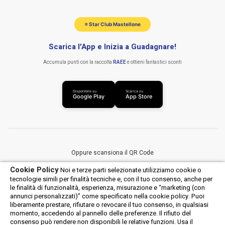
Larghezza dello scomparto di installazione (min) : 56 cm
Altezza del compartimento (minima) : 58,3 cm
⭐ Star Club Mastellone
Larghezza imballo : 645 mm
Scarica l'App e Inizia a Guadagnare!
Profondità imballo : 680 mm
Accumula punti con la raccolta
RAEE
e ottieni fantastici sconti
Altezza imballo : 670 mm
Peso dell'imballo : 36,9 kg
Disponibile su
Scarica su
Google Play
App Store
Oppure scansiona il QR Code
Cookie Policy
Noi e terze parti selezionate utilizziamo cookie o
tecnologie simili per finalità tecniche e, con il tuo consenso, anche per
le finalità di funzionalità, esperienza, misurazione e “marketing (con
annunci personalizzati)” come specificato nella cookie policy. Puoi
liberamente prestare, rifiutare o revocare il tuo consenso, in qualsiasi
momento, accedendo al pannello delle preferenze. Il rifiuto del
consenso può rendere non disponibili le relative funzioni. Usa il
Android
iOS