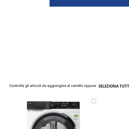
Skip
to
the
beginning
of
the
images
gallery
Controlla gli articoli da aggiungere al carrello oppure
SELEZIONA TUT