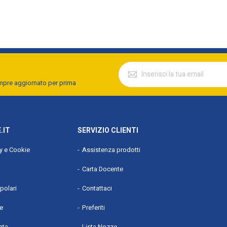
empre aggiornato per prima
.IT
SERVIZIO CLIENTI
cy e Cookie
Assistenza prodotti
Carta Docente
polari
Contattaci
he
Preferiti
ata
Lista Nozze