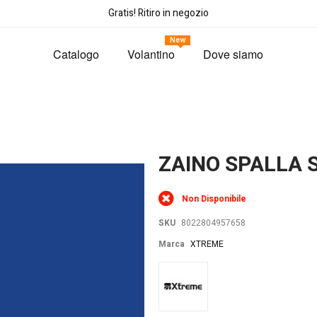
Gratis! Ritiro in negozio
New
Catalogo
Volantino
Dove siamo
ZAINO SPALLA 
Non Disponibile
SKU
8022804957658
Marca
XTREME