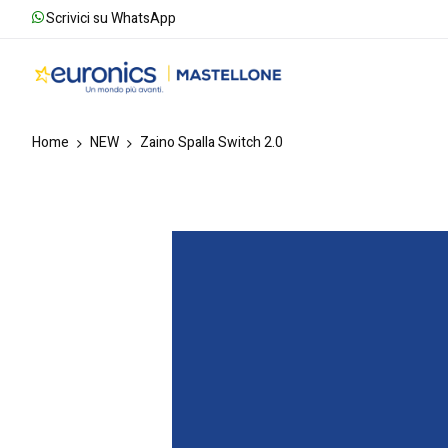
Scrivici su WhatsApp
Home
NEW
Zaino Spalla Switch 2.0
Skip
to
the
end
of
the
images
gallery