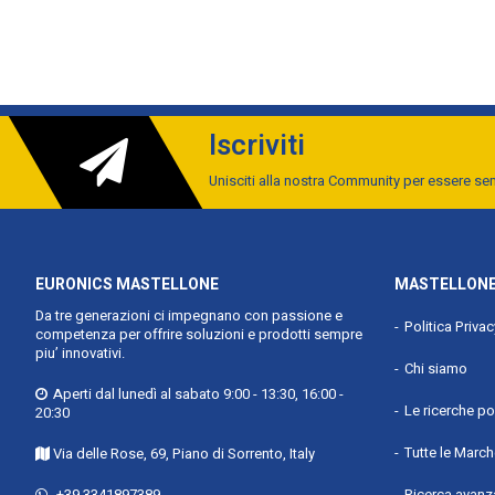
Iscriviti
Unisciti alla nostra Community per essere s
EURONICS MASTELLONE
MASTELLONE
Da tre generazioni ci impegnano con passione e
Politica Priva
competenza per offrire soluzioni e prodotti sempre
piu’ innovativi.
Chi siamo
Aperti dal lunedì al sabato 9:00 - 13:30, 16:00 -
Le ricerche po
20:30
Tutte le Marc
Via delle Rose, 69, Piano di Sorrento, Italy
+39 3341897389
Ricerca avanz