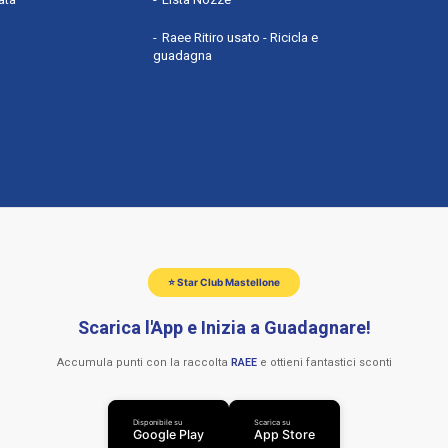
Raee Ritiro usato - Ricicla e
guadagna
⭐ Star Club Mastellone
Scarica l'App e Inizia a Guadagnare!
Accumula punti con la raccolta
RAEE
e ottieni fantastici sconti
Disponibile su
Scarica su
Google Play
App Store