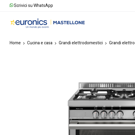
Scrivici su WhatsApp
Home
Cucina e casa
Grandi elettrodomestici
Grandi elettr
Skip
to
the
end
of
the
images
gallery