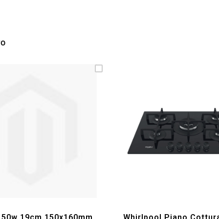
TO
 150w 19cm 150x160mm
Whirlpool Piano Cottur