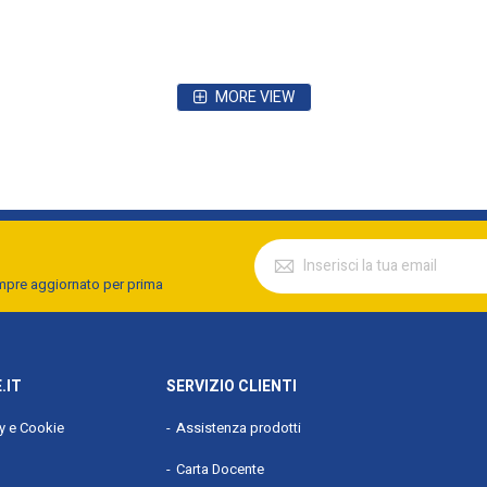
MORE VIEW
e
ro
empre aggiornato per prima
.IT
SERVIZIO CLIENTI
cy e Cookie
Assistenza prodotti
e
Carta Docente