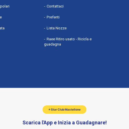
polari
Contattaci
he
Preferiti
ata
Lista Nozze
Raee Ritiro usato - Ricicla e
guadagna
so
⭐ Star Club Mastellone
Scarica l'App e Inizia a Guadagnare!