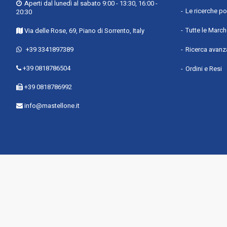
Fonte di alimentazione del fornello/zona cottura 4 : Gas
Aperti dal lunedì al sabato 9:00 - 13:30, 16:00 -
Le ricerche po
20:30
Tipo di fornello/zona cottura 4 : Medio
Tutte le Marc
Via delle Rose, 69, Piano di Sorrento, Italy
Posizione del fornello/zona cottura 5 : Centrale
Fonte di alimentazione del fornello/zona cottura 5 : Gas
+39 3341897389
Ricerca avanz
Tipo di fornello/zona cottura 5 : Grande
+39 0818786504
Ordini e Resi
Dimensione del forno : Largo
+39 0818786992
Numero di forni : 1
Sorgente di alimentazione del forno : Elettrico
info@mastellone.it
Capacità netta del forno : 104 L
Grill : Sì
Funzione scongelamento : Sì
Posizione del forno : Fondo
Rivestimento interno del forno : Smaltato
Apertura della porta del forno : Apertura dall'alto in bas
Materiale della porta del forno : Vetro/metallo
Finestra visuale : Sì