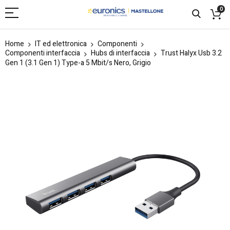
0
Home
IT ed elettronica
Componenti
Componenti interfaccia
Hubs di interfaccia
Trust Halyx Usb 3.2
Gen 1 (3.1 Gen 1) Type-a 5 Mbit/s Nero, Grigio
Skip
to
the
end
of
the
images
gallery