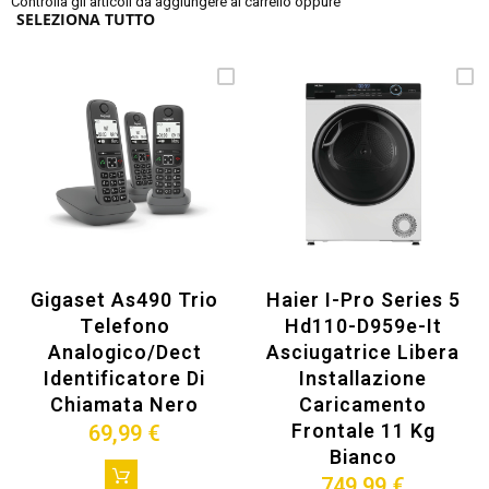
Controlla gli articoli da aggiungere al carrello oppure
SELEZIONA TUTTO
Gigaset As490 Trio
Haier I-Pro Series 5
Telefono
Hd110-D959e-It
Analogico/dect
Asciugatrice Libera
Identificatore Di
Installazione
Chiamata Nero
Caricamento
Frontale 11 Kg
69,99 €
Bianco
749,99 €