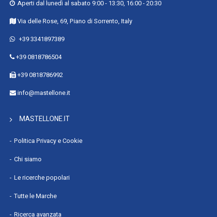
Profondità imballo : 20 mm
Aperti dal lunedì al sabato 9:00 - 13:30, 16:00 - 20:30
Altezza imballo : 169 mm
Via delle Rose, 69, Piano di Sorrento, Italy
Peso dell'imballo : 70 g
+39 3341897389
Codice del Sistema Armonizzato (SA) : 8471800000
+39 0818786504
+39 0818786992
info@mastellone.it
MASTELLONE.IT
Politica Privacy e Cookie
Chi siamo
Le ricerche popolari
Tutte le Marche
Ricerca avanzata