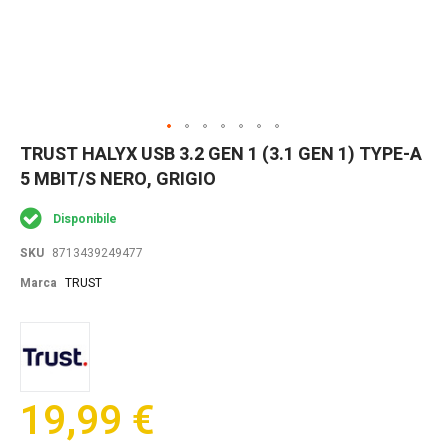
Skip
TRUST HALYX USB 3.2 GEN 1 (3.1 GEN 1) TYPE-A
to
5 MBIT/S NERO, GRIGIO
the
beginning
of
Disponibile
the
images
SKU
8713439249477
gallery
Marca
TRUST
19,99 €