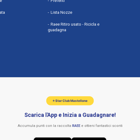
he
Preferiti
ata
Lista Nozze
Raee Ritiro usato - Ricicla e
guadagna
⭐ Star Club Mastellone
Scarica l'App e Inizia a Guadagnare!
Accumula punti con la raccolta
RAEE
e ottieni fantastici sconti