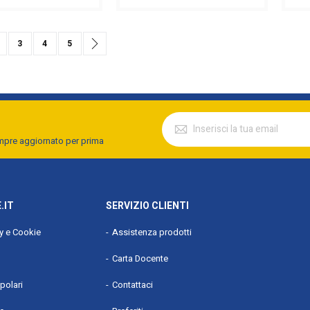
urrently reading page
agina
Pagina
Pagina
Pagina
Pagina
Successivo
3
4
5
empre aggiornato per prima
.IT
SERVIZIO CLIENTI
cy e Cookie
Assistenza prodotti
Carta Docente
polari
Contattaci