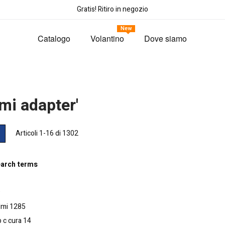
Gratis! Ritiro in negozio
New
Catalogo
Volantino
Dove siamo
mi adapter'
tra
ia
Lista
Articoli
1
-
16
di
1302
me
earch terms
9
dmi
1285
 c cura
14