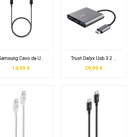
Samsung Cavo da Usb-c a Usb-c
Trust Dalyx Usb 3.2 Gen 1 (3.1 Gen 1) Type-c Alluminio, Nero
14,99 €
29,99 €