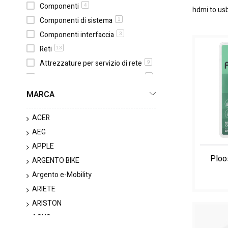
Componenti
4
hdmi to usb
Componenti di sistema
1
Componenti interfaccia
3
Reti
13
Attrezzature per servizio di rete
9
Apparecchiature di rete cellulare
1
Reti PowerLine
3
MARCA
Computer
12
ACER
All-in-One PC
1
AEG
Laptops
3
APPLE
PC/stazioni di lavoro
1
ARGENTO BIKE
Ricambi e accessori per computer
3
Argento e-Mobility
Tablet
4
ARIETE
Tastiere e controller
40
ARISTON
Mouse
26
ASUS
1