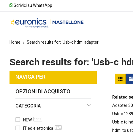
Scrivici su WhatsApp
Home
Search results for: 'Usb-c hdmi adapter'
Search results for: 'Usb-c hd
Mos
NAVIGA PER
Grigl
co
OPZIONI DI ACQUISTO
Related s
CATEGORIA
Adapter
30
Usb-c
128
NEW
1302
Usb-c to h
IT ed elettronica
171
hdmi to usb