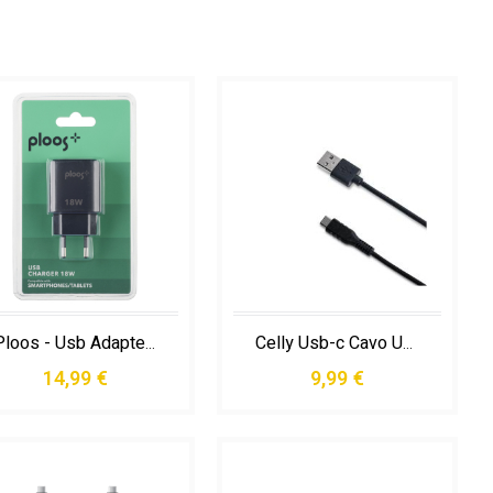
Ploos - Usb Adapter 18w - Universal Caricabatterie da Rete Usb-a 18w
Celly Usb-c Cavo Usb Usb a Usb C Nero
14,99 €
9,99 €