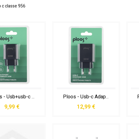
 c classe
956
Ploos - Usb+usb-c Adapter - Universal Caricabatterie da Rete con 2 Porte Usb e Usb-c
Ploos - Usb-c Adapter 30w - Universal Caricabatterie da Rete Usb-c 30w con Tecnologia Power Delivery per Ricarica Veloce e Sicura
9,99 €
12,99 €