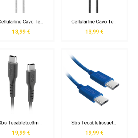
Cellularline Cavo Telato 150 Cm - Usb-c To Usb-c Cavo Telato Ultra-resistente
Cellularline Cavo Telato 150 Cm - Usb-c To Usb-c Cavo Telato Ultra-resistente
13,99 €
13,99 €
Sbs Tecabletcc3m Cavo Usb Usb 2.0 3 M Usb C Nero
Sbs Tecabletissuetccb Cavo Usb Usb 2.0 1,5 M Usb C Blu
19,99 €
19,99 €