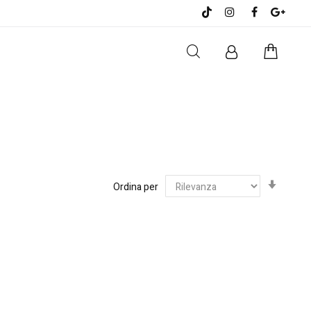
Impost
Ordina per
la
direzi
cresce