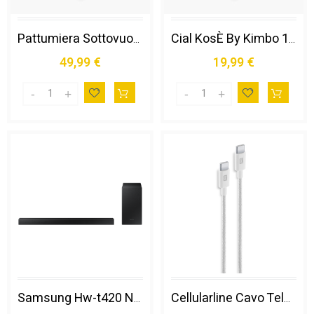
Pattumiera Sottovuoto Rica 7,5l 150
Cial KosÈ By Kimbo 150 Deciso
49,99 €
19,99 €
Samsung Hw-t420 Nero 2.1 Canali 150 W
Cellularline Cavo Telato 150 Cm - Usb-c To Usb-c Cavo Telato Ultra-resistente