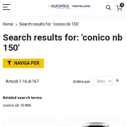
0
Home
Search results for: 'conico nb 150'
Search results for: 'conico nb
150'
NAVIGA PER
Imp
Articoli
1
-
16
di
167
Ordina per
la
dir
cre
Related search terms
conico nb 10
896