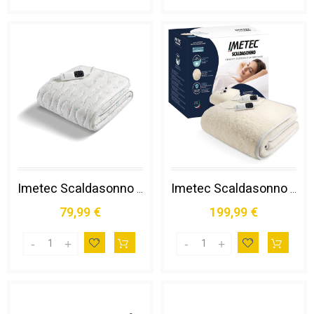
Imetec Scaldasonno Adapto Singolo 150 X 80 Cm, Basso Consumo, Tecnologia Brevettata, Riscaldamento Rapido, Temperatura Personalizzata, Cotone con Trattamento Antibatterico, Comando con 6 Temperature
Imetec Scaldasonno Adapto Matrimoniale 150 X 160 Cm, Basso Consumo, Riscaldamento Rapido, Temperatura Personalizzata, 100% Lana e Merino, Made in Italy, 2 Comandi Separati, 6 Temperature
79,99 €
199,99 €