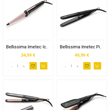
Bellissima Imetec Iconic Curls, Ferro Arricciacapelli, Rivestimento in Ceramica, Forma Conica per Ricci Stretti e Morbidi, Temperatura 150°c/210°c, Cono 13/25 Mm, Guanto Termico, Adatto a Tutti I Capelli
Bellissima Imetec Piastra Creativity, Capelli Lisci o Mossi, Rivestimento Ceramica Diamond, 5 Temperature 150/230°c, Funzione Memory, Calore Costante, Riscaldamento Rapido
34,99 €
49,99 €