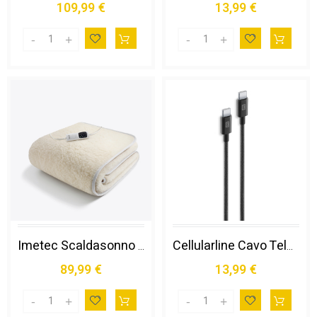
109,99 €
13,99 €
Imetec Scaldasonno Adapto Singolo 150 X 80 Cm, Basso Consumo, Riscaldamento Rapido, Temperatura Personalizzata, 100% Lana e Merino, Made in Italy, Tessuto Antiscivolo, Comando con 6 Temperature
Cellularline Cavo Telato 150 Cm - Usb-c To Usb-c Cavo Telato Ultra-resistente
89,99 €
13,99 €