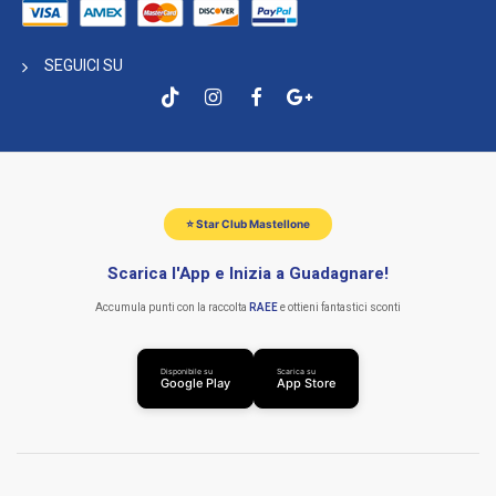
SEGUICI SU
⭐ Star Club Mastellone
Scarica l'App e Inizia a Guadagnare!
Accumula punti con la raccolta
RAEE
e ottieni fantastici sconti
Disponibile su
Scarica su
Google Play
App Store