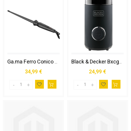
Ga.ma Ferro Conico Salon Curl, per Onde Larghe e Voluminose, Morbidi Bocci, Splendide Beach Waves e Ricci Stretti, Circonferenza Tubo di 20mm e e 10 Mm All'estremità per Massima Facilità Nella Fase di Styling, Tubo Extra Lungo di 170 Mm, Tubo in Titanio S
Black & Decker Bxcg150e Macina Caffé 150 W Nero
34,99 €
24,99 €