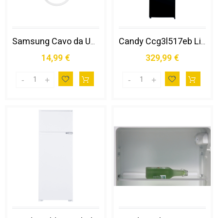
Samsung Cavo da Usb-c a Usb-c
Candy Ccg3l517eb Libera Installazione 260 L e Nero
14,99 €
329,99 €