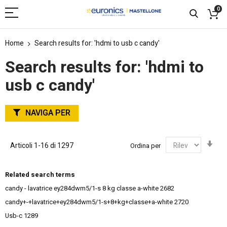
0
Home
Search results for: 'hdmi to usb c candy'
Search results for: 'hdmi to
usb c candy'
NAVIGA PER
Imp
Articoli
1
-
16
di
1297
Ordina per
la
dir
cre
Related search terms
candy - lavatrice ey284dwm5/1-s 8 kg classe a-white
2682
candy+-+lavatrice+ey284dwm5/1-s+8+kg+classe+a-white
2720
Usb-c
1289