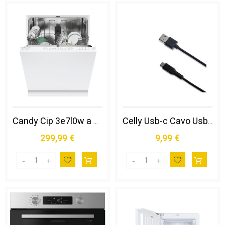
Candy Cip 3e7l0w a Scomparsa Totale 13 Coperti e
Celly Usb-c Cavo Usb Usb a Usb C Nero
299,99 €
9,99 €