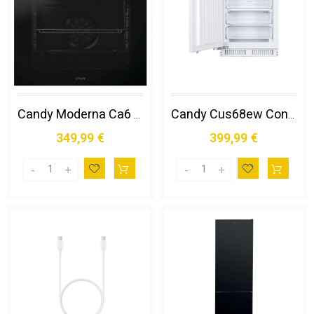
Candy Moderna Ca6 N3b1htx 78 L Nero, Acciaio Inox
Candy Cus68ew Congelatore Verticale da Incasso 95 L e Bianco
349,99 €
399,99 €