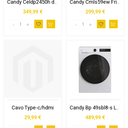
Candy Celdp2450h da Incasso 205 L e Bianco
Candy Cmls59ew Frigorifero da Incasso 135 L e Bianco
349,99 €
299,99 €
Cavo Type-c/hdmi
Candy Bp 49sbl8-s Lavatrice Caricamento Frontale 9 Kg 1400 Giri/min Bianco
29,99 €
489,99 €