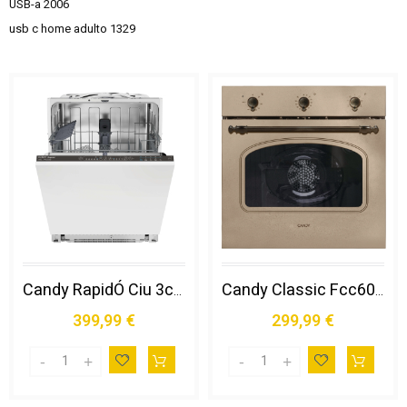
USB-a
2006
usb c home adulto
1329
Candy RapidÓ Ciu 3c7l0b a Scomparsa Totale 13 Coperti
Candy Classic Fcc603nav 65 L Avena
399,99 €
299,99 €