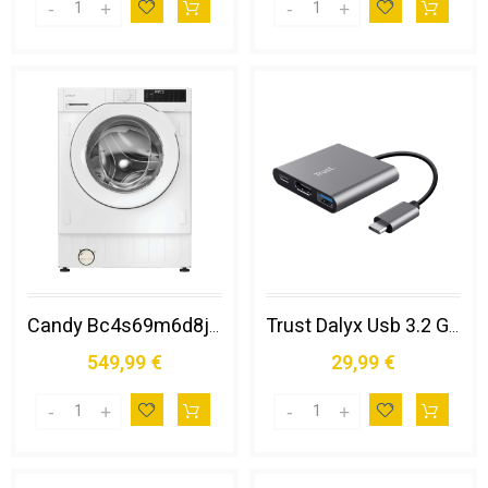
Candy Bc4s69m6d8j-s Lavatrice Caricamento Frontale 9 Kg 1600 Giri/min Bianco
Trust Dalyx Usb 3.2 Gen 1 (3.1 Gen 1) Type-c Alluminio, Nero
549,99 €
29,99 €