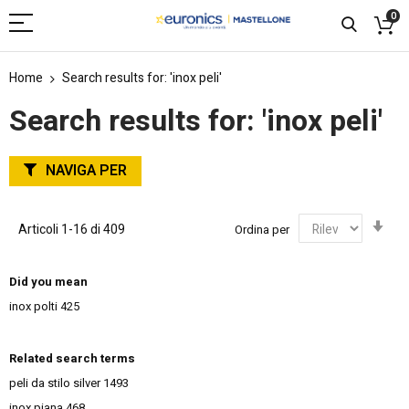
0
Home
Search results for: 'inox peli'
Search results for: 'inox peli'
NAVIGA PER
Imp
Articoli
1
-
16
di
409
Ordina per
la
dir
cre
Did you mean
inox polti
425
Related search terms
peli da stilo silver
1493
inox piana
468