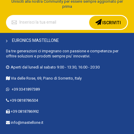
Unisciti alla nostra Community per essere sempre aggiornato per
prima
Iscriviti
alla
ISCRIVITI
nostra
Newsletter:
EURONICS MASTELLONE
Da tre generazioni ci impegnano con passione e competenza per
offrire soluzioni e prodotti sempre piu’ innovativi.
Aperti dal lunedì al sabato 9:00 - 13:30, 16:00 - 20:30
Via delle Rose, 69, Piano di Sorrento, Italy
+39 3341897389
+39 0818786504
+39 0818786992
info@mastellone.it