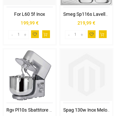
For L60 5f Inox
Smeg Sp116s Lavello Lavello Montato su Piano Rettangolare Acciaio Inox
199,99 €
219,99 €
Rgv Pl10s Sbattitore con Base 1500 W Acciaio Inox
Spag 130w Inox Melograno/agrum