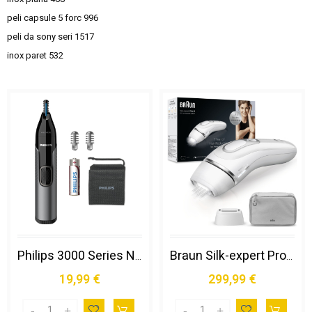
peli capsule 5 forc
996
peli da sony seri
1517
inox paret
532
Philips 3000 Series Nose Trimmer Series 3000 Nt3650/16 Rifinitore per Peli di Naso, Orecchie e Sopracciglia
Braun Silk-expert Pro Silk Expert Pro 3 Pl3020, Epilatore a Luce Pulsata Donna, per La Rimozione Permanente dei Peli Visibili a Casa Tua, Bianco/argento
19,99 €
299,99 €