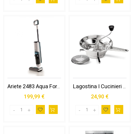
Ariete 2483 Aqua Force Wash & Vacuum, Aspirapolvere Intelligente, Lavapavimenti Cordless, Senza Fili, Aspira e Lava, Peli Animali, Sporco Liquido e Secco, Capacità 700ml, Accessori Inclusi
Lagostina I Cucinieri - Passaverdure Inox Ø 19cm
199,99 €
24,90 €