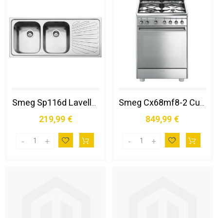
Smeg Sp116d Lavello Lavello Ad Incasso Rettangolare Acciaio Inox
Smeg Cx68mf8-2 Cucina Elettrico Gas Acciaio Inox
219,99 €
849,99 €