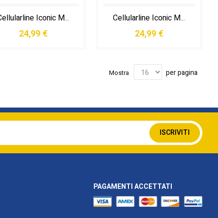
Cellularline Iconic Mag - Iphone 17 Pro Custodia Trasparente con Bordi Colorati Compatibile con Ecosistema Magsafe
Cellularline Iconic Mag - Iphone 17 Pro Custodia Trasparente con Bordi Colorati Compatibile con Ecosistema Magsafe
24,99 €
24,99 €
per pagina
Mostra
Iscriviti
ISCRIVITI
alla
nostra
Newsletter:
PAGAMENTI ACCETTATI