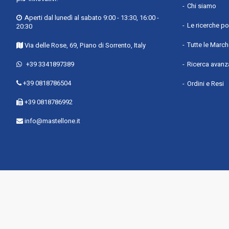
Mitsubishi Electric
Chi siamo
Calcolatrici e accessori
1
Aperti dal lunedì al sabato 9:00 - 13:30, 16:00 -
MOTOROLA
Casa
7
Le ricerche po
20:30
MOULINEX
Detergenti, strumenti e forniture per
Tutte le Marc
pulizia
Via delle Rose, 69, Piano di Sorrento, Italy
1
NILOX
Strumenti e accessori di pulizia
1
NINJA
+39 3341897389
Ricerca avanz
Sicurezza e automazione domestica
NINTENDO
+39 0818786504
Ordini e Resi
4
OLIMPIA SPLENDID
Accesso e controllo
1
+39 0818786992
OPPO
Sistemi di sorveglianza
3
Oral-B
info@mastellone.it
Arredamento domestico
1
PANASONIC
Mobili per intrattenimento
PHILIPS
domestico
1
Philips by Signify
Accessori per la cucina
1
POLTI
Batteria di pentole
1
PURO
Attrezzature industriali e di
laboratorio
2
realme
Riscaldatori e ventilatori industriali
REMINGTON
2