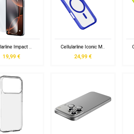
Cellularline Impact Glass - Iphone 16 Pro Max
Cellularline Iconic Mag - Iphone 16 Pro Custodia Trasparente con Bordi Colorati Compatibile con Ecosistema Magsafe
19,99 €
24,99 €