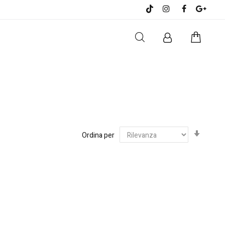
Impost
Ordina per
la
direzi
cresce