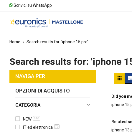
Scrivici su WhatsApp
Home
Search results for: 'iphone 15 pro'
Search results for: 'iphone 15
Mos
NAVIGA PER
Grigl
co
OPZIONI DI ACQUISTO
Did you m
CATEGORIA
iphone 15 
NEW
610
Related s
IT ed elettronica
70
iphone 13