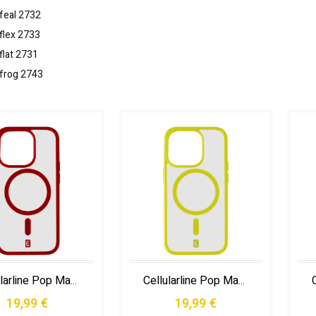
feal
2732
flex
2733
flat
2731
 frog
2743
Cellularline Pop Mag - Iphone 15 Pro
Cellularline Pop Mag - Iphone 15 Pro Max
19,99 €
19,99 €