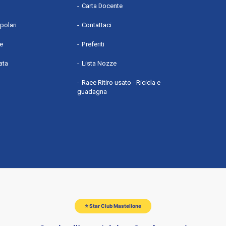
Carta Docente
polari
Contattaci
he
Preferiti
ata
Lista Nozze
Raee Ritiro usato - Ricicla e
guadagna
⭐ Star Club Mastellone