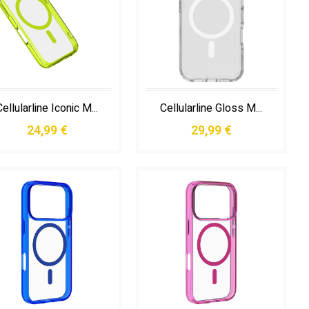
Cellularline Iconic Mag - Iphone 16 Pro Custodia Trasparente con Bordi Colorati Compatibile con Ecosistema Magsafe
Cellularline Gloss Mag - Iphone 17 Pro Max Custodia Compatibile con Ecosistema Magsafe
24,99 €
29,99 €