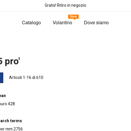
Gratis! Ritiro in negozio
New
Catalogo
Volantino
Dove siamo
 pro'
tra
ia
Lista
Articoli
1
-
16
di
610
me
ean
puro
428
earch terms
 per mm
2756