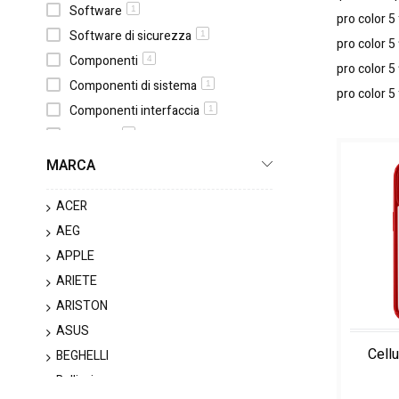
Software
1
pro color 5 
Software di sicurezza
1
pro color 5 
Componenti
4
pro color 5 
Componenti di sistema
1
pro color 5
Componenti interfaccia
1
Supporti
2
Reti
1
MARCA
Attrezzature per servizio di rete
1
ACER
Computer
20
AEG
All-in-One PC
1
APPLE
Laptops
3
ARIETE
Ricambi e accessori per computer
15
ARISTON
Tablet
1
ASUS
Tastiere e controller
5
BEGHELLI
Mouse
2
Bellissima
1