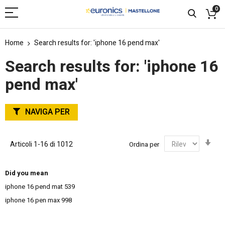
0
Home
Search results for: 'iphone 16 pend max'
Search results for: 'iphone 16
pend max'
NAVIGA PER
Imp
Articoli
1
-
16
di
1012
Ordina per
la
dir
cre
Did you mean
iphone 16 pend mat
539
iphone 16 pen max
998