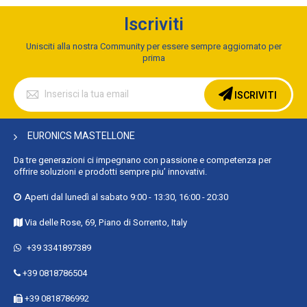
Iscriviti
Unisciti alla nostra Community per essere sempre aggiornato per
prima
Iscriviti
alla
ISCRIVITI
nostra
Newsletter:
EURONICS MASTELLONE
Da tre generazioni ci impegnano con passione e competenza per
offrire soluzioni e prodotti sempre piu’ innovativi.
Aperti dal lunedì al sabato 9:00 - 13:30, 16:00 - 20:30
Via delle Rose, 69, Piano di Sorrento, Italy
+39 3341897389
+39 0818786504
+39 0818786992