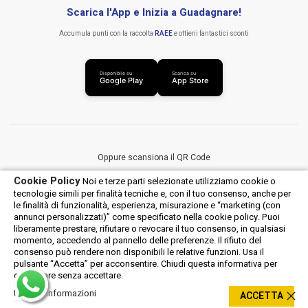
Scarica l'App e Inizia a Guadagnare!
Accumula punti con la raccolta
RAEE
e ottieni fantastici sconti
Disponibile su
Scarica su
Google Play
App Store
Oppure scansiona il QR Code
Cookie Policy
Noi e terze parti selezionate utilizziamo cookie o
tecnologie simili per finalità tecniche e, con il tuo consenso, anche per
le finalità di funzionalità, esperienza, misurazione e “marketing (con
annunci personalizzati)” come specificato nella cookie policy. Puoi
liberamente prestare, rifiutare o revocare il tuo consenso, in qualsiasi
momento, accedendo al pannello delle preferenze. Il rifiuto del
consenso può rendere non disponibili le relative funzioni. Usa il
Android
iOS
pulsante “Accetta” per acconsentire. Chiudi questa informativa per
continuare senza accettare.
Ulteriori informazioni
0
ACCETTA