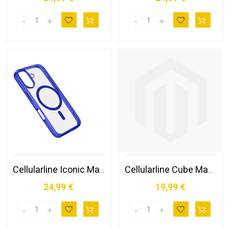
Cellularline Iconic Mag - Iphone 16 Plus Custodia Trasparente con Bordi Colorati Compatibile con Ecosistema Magsafe
Cellularline Cube Mag - Iphone 17 Pro Max Custodia con Placca Magsafe Colorata, Disponibile Trasparente o con Bordi Semitrasparenti Abbinati.
24,99 €
19,99 €