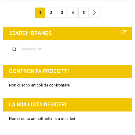
Pagina
You're currently reading page
Pagina
Pagina
Pagina
Pagina
Pagina
Successivo
1
2
3
4
5
SEARCH BRANDS
CONFRONTA PRODOTTI
Non ci sono articoli da confrontare.
LA MIA LISTA DESIDERI
Non ci sono articoli nella lista desideri.