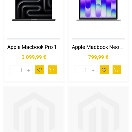
Apple Macbook Pro 16" M5 Pro Chip 18‑core Cpu 20‑core Gpu, 24gb, 1tb Ssd - Nero Siderale
Apple Macbook Neo 13"a18 Pro Chip 6‑core Cpu 5‑core Gpu 8gb 256gb Ssd - Argento
3.099,99 €
799,99 €