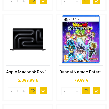
Apple Macbook Pro 16" M5 Max Chip 18‑core Cpu 40‑core Gpu, 48gb, 2tb Ssd - Nero Siderale
Bandai Namco Entertainment Dragon Ball: Sparking! Zero Standard Inglese, Giapponese Playstation 5
5.099,99 €
79,99 €