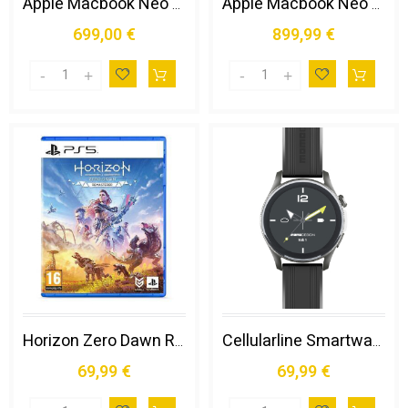
Apple Macbook Neo 13"a18 Pro Chip 6‑core Cpu 5‑core Gpu 8gb 256gb Ssd - Rosa Pastello
Apple Macbook Neo 13"a18 Pro Chip 6‑core Cpu 5‑core Gpu 8gb 512gb Ssd Touch Id - Indaco
699,00 €
899,99 €
Horizon Zero Dawn Remastered - Ps5
Cellularline Smartwatch Zero - Display Amoled 1.43" Bluetooth - Momo Design
69,99 €
69,99 €