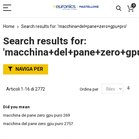
0
Home
Search results for: 'macchina+del+pane+zero+gpu+pro'
Search results for:
'macchina+del+pane+zero+gpu
NAVIGA PER
Imp
Articoli
1
-
16
di
2772
Ordina per
la
dir
cre
Did you mean
macchina de pane zero gpu puro
269
macchina del pane zero gpu puro
2757