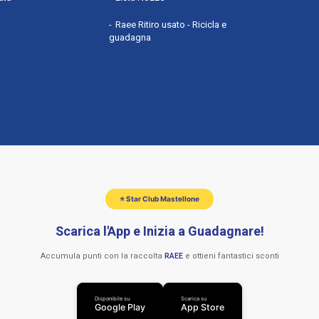
Raee Ritiro usato - Ricicla e
guadagna
⭐ Star Club Mastellone
Scarica l'App e Inizia a Guadagnare!
Accumula punti con la raccolta
RAEE
e ottieni fantastici sconti
Disponibile su
Scarica su
Google Play
App Store