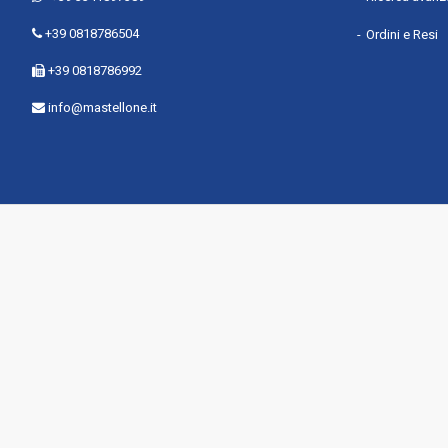
+39 0818786504
Ordini e Resi
+39 0818786992
info@mastellone.it