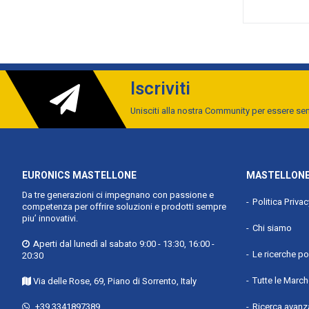
Iscriviti
Unisciti alla nostra Community per essere s
EURONICS MASTELLONE
MASTELLONE
Da tre generazioni ci impegnano con passione e
Politica Priva
competenza per offrire soluzioni e prodotti sempre
piu’ innovativi.
Chi siamo
Aperti dal lunedì al sabato 9:00 - 13:30, 16:00 -
Le ricerche po
20:30
Tutte le Marc
Via delle Rose, 69, Piano di Sorrento, Italy
+39 3341897389
Ricerca avanz