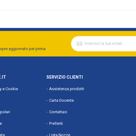
empre aggiornato per prima
.IT
SERVIZIO CLIENTI
cy e Cookie
Assistenza prodotti
Carta Docente
polari
Contattaci
he
Preferiti
ata
Lista Nozze