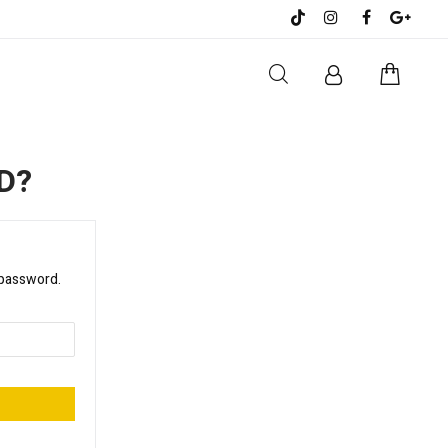
D?
a password.