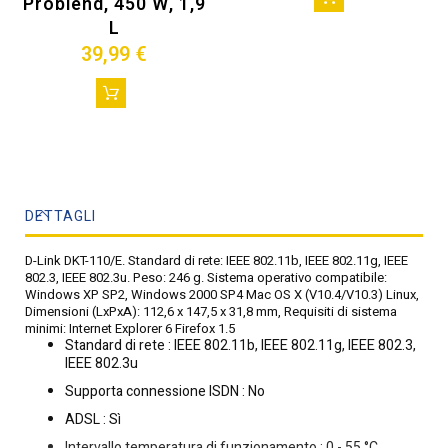
Problend, 450 W, 1,9
L
39,99 €
DETTAGLI
D-Link DKT-110/E. Standard di rete: IEEE 802.11b, IEEE 802.11g, IEEE
802.3, IEEE 802.3u. Peso: 246 g. Sistema operativo compatibile:
Windows XP SP2, Windows 2000 SP4 Mac OS X (V10.4/V10.3) Linux,
Dimensioni (LxPxA): 112,6 x 147,5 x 31,8 mm, Requisiti di sistema
minimi: Internet Explorer 6 Firefox 1.5
Standard di rete : IEEE 802.11b, IEEE 802.11g, IEEE 802.3,
IEEE 802.3u
Supporta connessione ISDN : No
ADSL : Sì
Intervallo temperatura di funzionamento : 0 - 55 °C