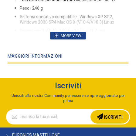
Peso : 246 g
Sistema operativo compatibile : Windows XP SP2,
Windows 2000 SP4 Mac OS X (V10.4/V10.3) Linux
Dimensioni (LxPxA) : 112,6 x 147,5 x 31,8 mm
MORE VIEW
Requisiti di sistema minimi : Internet Explorer 6 Firefox 1.5
Massima velocità di trasferimento : 0,05 Gbit/s
MAGGIORI INFORMAZIONI
Range di frequenza : 2.4GHz - 2.462GHz
Connessione xDSL : Sì
Iscriviti
Unisciti alla nostra Community per essere sempre aggiornato per
prima
Iscriviti
alla
ISCRIVITI
nostra
Newsletter:
EURONICS MASTELLONE