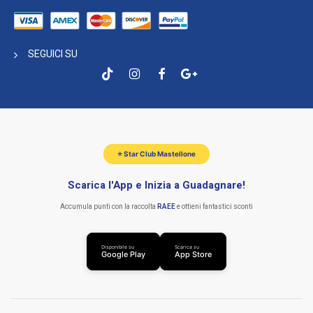
SEGUICI SU
⭐ Star Club Mastellone
Scarica l'App e Inizia a Guadagnare!
Accumula punti con la raccolta
RAEE
e ottieni fantastici sconti
Disponibile su
Scarica su
Google Play
App Store