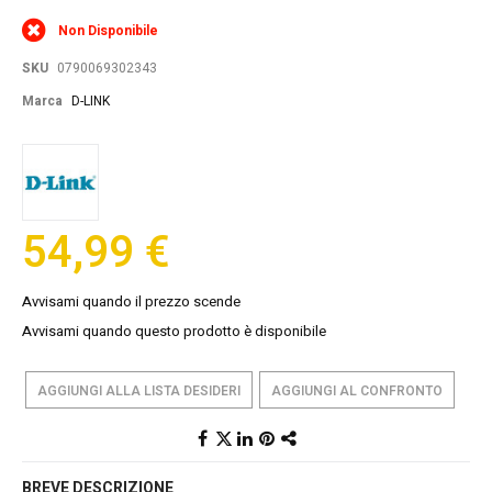
to
the
Non Disponibile
beginning
of
SKU
0790069302343
the
images
Marca
D-LINK
gallery
54,99 €
Avvisami quando il prezzo scende
Avvisami quando questo prodotto è disponibile
AGGIUNGI ALLA LISTA DESIDERI
AGGIUNGI AL CONFRONTO
BREVE DESCRIZIONE