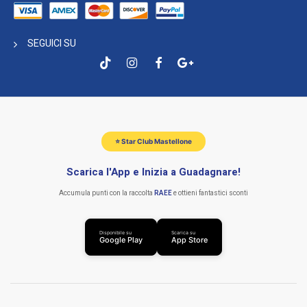
SEGUICI SU
⭐ Star Club Mastellone
Scarica l'App e Inizia a Guadagnare!
Accumula punti con la raccolta
RAEE
e ottieni fantastici sconti
Disponibile su
Scarica su
Google Play
App Store