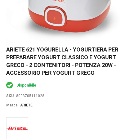
Skip
ARIETE 621 YOGURELLA - YOGURTIERA PER
to
PREPARARE YOGURT CLASSICO E YOGURT
the
beginning
GRECO - 2 CONTENITORI - POTENZA 20W -
of
ACCESSORIO PER YOGURT GRECO
the
images
gallery
Disponibile
SKU
8003705111028
Marca
ARIETE