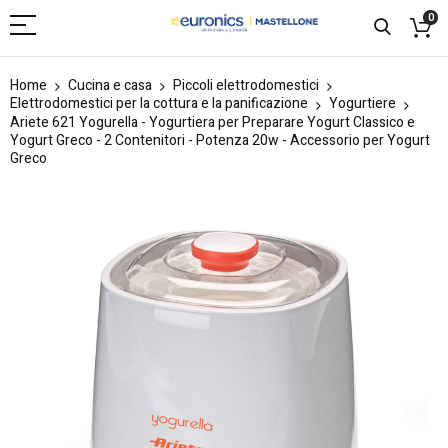
0
Home
Cucina e casa
Piccoli elettrodomestici
Elettrodomestici per la cottura e la panificazione
Yogurtiere
Ariete 621 Yogurella - Yogurtiera per Preparare Yogurt Classico e
Yogurt Greco - 2 Contenitori - Potenza 20w - Accessorio per Yogurt
Greco
Skip
to
the
end
of
the
images
gallery