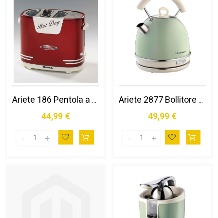
Ariete 186 Pentola a Vapore per Hot Dog Rosso, Bianco
Ariete 2877 Bollitore Elettrico 1,7 Litri di Design - Infusi, Tè e Tisane - Autospegnimento - 2000 Watt - Acciaio Inox - Linea Vintage - Verde
44,99 €
49,99 €