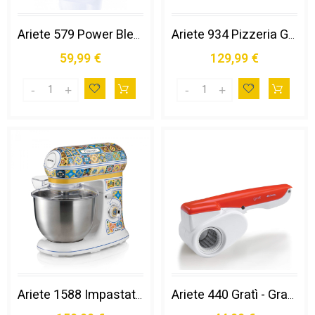
Ariete 579 Power Blender 1200w, Frullatore, 1200w, 4 Lame in Acciaio Inox, 2 Velocità + Funzione Pulse, Capacità 1,5 L, Piedini Antiscivolo, Coperchio Superiore, Metal
Ariete 934 Pizzeria Gourmet, Forno per Pizza Napoletana e Calzoni, 1500w, Temperatura 400°c, 3 Minuti di Cottura, Pietra Refrattaria Rimovibile, Regolazione Temperatura Inferiore e Superiore, Rosso
59,99 €
129,99 €
Ariete 1588 Impastatrice Positano, Planetaria, 7 Velocità, 2400 Watt, 5,5 Litri, Tazza Acciaio Inox
Ariete 440 Gratì - Grattugia Elettrica Senza Filo - Batteria Ricaricabile - Rullo in Acciaio Inox - Arancione