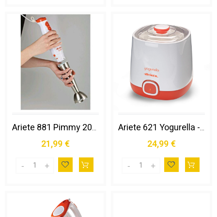
Ariete 881 Pimmy 200 - Frullatore a Immersione - Gambo Rimovibile e Lame in Acciaio Inox - 2 Velocità - 200 Watt - Bianco e Arancio
Ariete 621 Yogurella - Yogurtiera per Preparare Yogurt Classico e Yogurt Greco - 2 Contenitori - Potenza 20w - Accessorio per Yogurt Greco
21,99 €
24,99 €