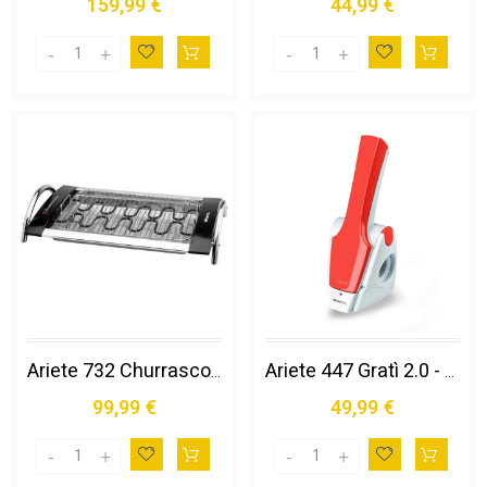
159,99 €
44,99 €
Ariete 732 Churrasco Grill - Doppia Griglia con Vassoio in Alluminio. Potenza 2000w. Regolazione Temperatura da 60° a 250°
Ariete 447 Gratì 2.0 - Grattugia Elettrica Ricaricabile Senza Filo - 1 Kg di Formaggio con una Ricarica - Rullo Acciaio Inox - Arancione
99,99 €
49,99 €