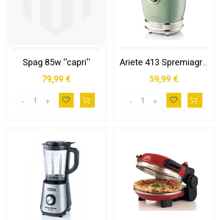
Spag 85w ''capri''
Ariete 413 Spremiagrumi Elettrico con Leva - Salvagoccia - Motore Silenzioso - 85 Watt - Design Vintage - Verde
79,99 €
59,99 €