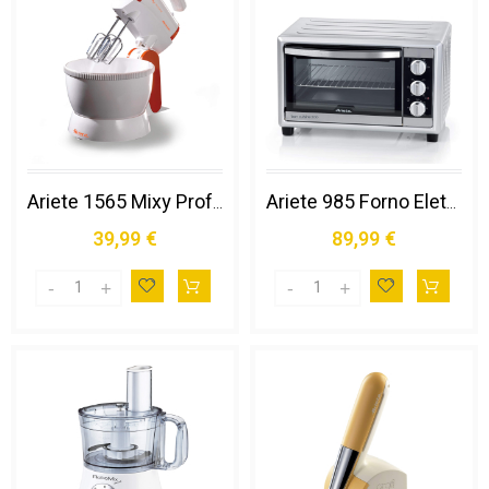
Ariete 1565 Mixy Professional - Sbattitore Elettrico con Ciotola Rotante - 5 Velocità - 2 Set di Fruste in Acciaio Inox - 2,4 L - 300 Watt - Arancione
Ariete 985 Forno Elettrico Ventilato 30 Litri - Bon Cuisine 300 - Doppio Vetro - Temperatura Max 230° - 1500 Watt - 6 Posizioni Cottura - Timer 60’
39,99 €
89,99 €