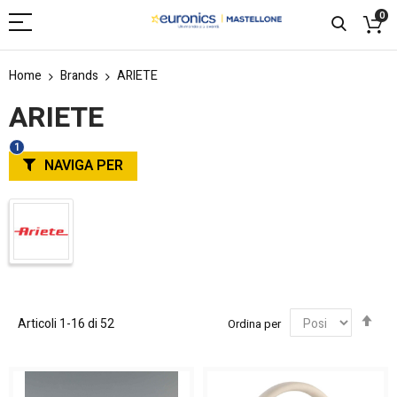
0
Home
Brands
ARIETE
ARIETE
NAVIGA PER
Imp
Articoli
1
-
16
di
52
Ordina per
la
dir
dec