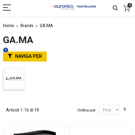
0
Home
Brands
GA.MA
GA.MA
NAVIGA PER
Imp
Articoli
1
-
16
di
19
Ordina per
la
dir
dec