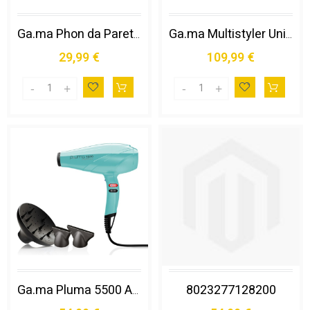
Ga.ma Phon da Parete Gama: Pratico & Maneggevole, 1200 W, Consumi Bassi, Dimensioni Ridotte - 200 Grammi, Motore Dc Ultraleggero, 4 Combinazioni di Velocità e Temperatura
Ga.ma Multistyler Uniq Aura Airflow Grigio, Rosa 1500 W 1,8 M
29,99 €
109,99 €
8023277128200
Ga.ma Pluma 5500 Asciuga Capelli 2400 W Turchese