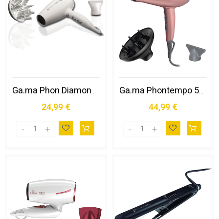
Ga.ma Phon Diamond Ceramic: 2300 W, Tecnologia Agli Ioni, Anti Effetto Crespo, Componenti Interni in Ceramica Ideale Capelli Danneggiati, Motore Dc Leggero e Silenzioso, 6 Combinazioni di Temperature e Velocità, Inclusa 1 Bocchetta e 1 Diffusore
Ga.ma Phontempo 5d Sensi Rose Gold: 2200 W, Rivestimenti Interni in Ceramica per Effetto Delicato, Tecnologia Agli Ioni e Ozono, Anti Crespo, Anti Età, Ricostruzione Molecolare, Protezione del Colore, Motore Ac a Lunga Durata, 6 Combinazioni di Temperatur
24,99 €
44,99 €