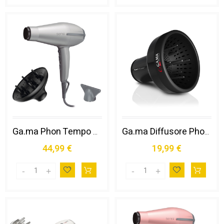
Ga.ma Phon Tempo 5 D Asciuga Capelli 2200 W Grigio
Ga.ma Diffusore Phon Universale Gama, Adatto per Tutti I Tipi di Phon, Asciugature Veloci e Delicate, per Acconciature Voluminose, Boccoli e Styling Ricci, Effetto Anti Crespo
44,99 €
19,99 €