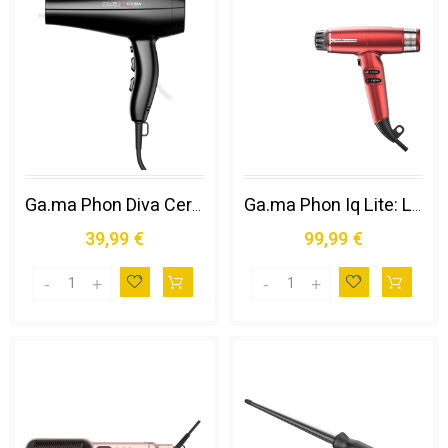
Ga.ma Phon Diva Ceramica: 2300 W, Motore Ac a Lunga Durata, Prestazioni Elevate, Rivestimenti in Ceramica per un Effetto Delicato, Anti Crespo, 6 Combinazioni di Temperature e Velocità, Pulsante Aria Fredda, 2 Bocchette, 1 Diffusore, Comodità D'uso
Ga.ma Phon Iq Lite: Leggero 316 Grammi, Ultracompatto, 1500 W, Tecnologia Agli Ioni e Ossigeno Attivo, Motore Brushless a Lunga Durata, Effetto Anti Crespo, Sei Combinazioni di Temperatura e Velocità, Pulsante Aria Fredda, Silenzioso, Accessori Esclusivi
39,99 €
99,99 €