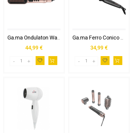
Ga.ma Ondulaton Waver & Brush Keration, per Onde Perfette, Tecnologia Micro Glitt, Protezione Cheratina Capelli, Temperatura Regolabile, Calore Infrarosso Lontano per Trattamento Delicato, Semplicità D'uso
Ga.ma Ferro Conico Salon Curl, per Onde Larghe e Voluminose, Morbidi Bocci, Splendide Beach Waves e Ricci Stretti, Circonferenza Tubo di 20mm e e 10 Mm All'estremità per Massima Facilità Nella Fase di Styling, Tubo Extra Lungo di 170 Mm, Tubo in Titanio S
44,99 €
34,99 €