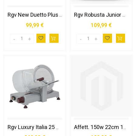
Rgv New Duetto Plus Tritacarne 550 W Bianco
Rgv Robusta Junior Grattugia e Spiralizzatore Elettrici Grattugia Elettrica Trasparente, Bianco
99,99 €
109,99 €
Rgv Luxury Italia 25 Gl Affettatrice Elettrico 140 W Grigio Alluminio
Affett. 150w 22cm 180x185mm Sl/bk