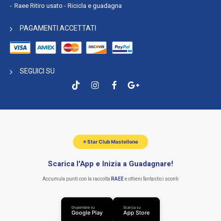
Raee Ritiro usato - Ricicla e guadagna
PAGAMENTI ACCETTATI
SEGUICI SU
⭐ Star Club Mastellone
Scarica l'App e Inizia a Guadagnare!
Accumula punti con la raccolta
RAEE
e ottieni fantastici sconti
Disponibile su
Scarica su
Google Play
App Store