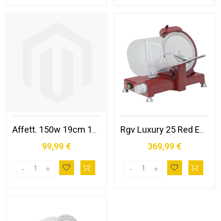
Affett. 150w 19cm 150x160mm Sl/bk
Rgv Luxury 25 Red Edition Affettatrice Elettrico 140 W Rosso Alluminio
99,99 €
369,99 €