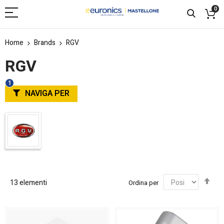
0
Home
Brands
RGV
RGV
NAVIGA PER
Imp
13
elementi
Ordina per
la
dir
dec