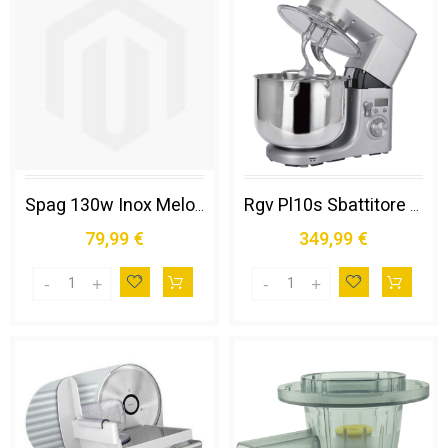
Spag 130w Inox Melograno/agrum
Rgv Pl10s Sbattitore con Base 1500 W Acciaio Inox
79,99 €
349,99 €