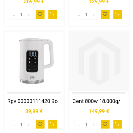
369,99 €
129,99 €
Rgv 00000111420 Bollitore Elettrico 1,7 L 2200 W Nero, Bianco
Cent 800w 18.000g/m 75mm 1l 5lv Inx
39,99 €
149,99 €