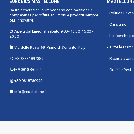
EURONICS MASTELLONE
MASTELLONE
Da tre generazioni ci impegnano con passione e
Politica Priva
competenza per offrire soluzioni e prodotti sempre
piu’ innovativi.
Chi siamo
Aperti dal lunedì al sabato 9:00 - 13:30, 16:00 -
Le ricerche po
20:30
Tutte le Marc
Via delle Rose, 69, Piano di Sorrento, Italy
+39 3341897389
Ricerca avanz
+39 0818786504
Ordini e Resi
+39 0818786992
info@mastellone.it