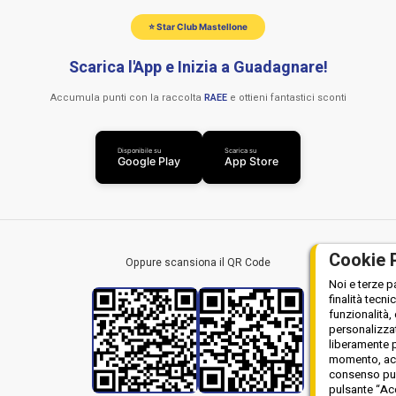
⭐ Star Club Mastellone
Scarica l'App e Inizia a Guadagnare!
Accumula punti con la raccolta
RAEE
e ottieni fantastici sconti
Disponibile su
Scarica su
Google Play
App Store
Cookie 
Oppure scansiona il QR Code
Noi e terze p
finalità tecni
funzionalità,
personalizzat
liberamente p
momento, acce
consenso può 
pulsante “Acc