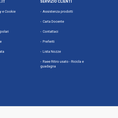
.IT
SERVIZIO CLIENTI
cy e Cookie
Assistenza prodotti
Carta Docente
polari
Contattaci
he
Preferiti
ata
Lista Nozze
Raee Ritiro usato - Ricicla e
guadagna