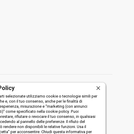
Policy
arti selezionate utilizziamo cookie o tecnologie simili per
che e, con il tuo consenso, anche per le finalità di
 esperienza, misurazione e “marketing (con annunci
i)” come specificato nella cookie policy. Puoi
restare, rifiutare o revocare il tuo consenso, in qualsiasi
dendo al pannello delle preferenze. Il rifiuto del
rendere non disponibili le relative funzioni. Usa il
etta” per acconsentire. Chiudi questa informativa per