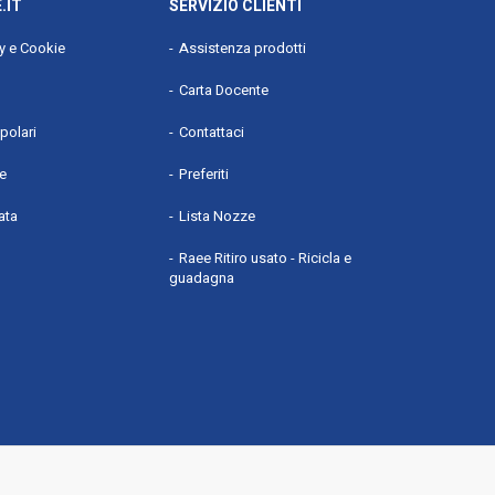
.IT
SERVIZIO CLIENTI
cy e Cookie
Assistenza prodotti
Carta Docente
polari
Contattaci
he
Preferiti
ata
Lista Nozze
Raee Ritiro usato - Ricicla e
guadagna