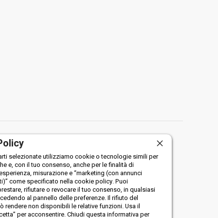
Policy
arti selezionate utilizziamo cookie o tecnologie simili per
che e, con il tuo consenso, anche per le finalità di
 esperienza, misurazione e “marketing (con annunci
i)” come specificato nella cookie policy. Puoi
restare, rifiutare o revocare il tuo consenso, in qualsiasi
dendo al pannello delle preferenze. Il rifiuto del
rendere non disponibili le relative funzioni. Usa il
etta” per acconsentire. Chiudi questa informativa per