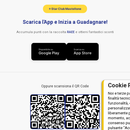
⭐ Star Club Mastellone
Scarica l'App e Inizia a Guadagnare!
Accumula punti con la raccolta
RAEE
e ottieni fantastici sconti
Disponibile su
Scarica su
Google Play
App Store
Cookie 
Oppure scansiona il QR Code
Noi e terze p
finalità tecni
funzionalità,
personalizzat
liberamente p
momento, acce
consenso può 
pulsante “Acc