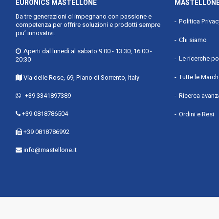
EURONICS MASTELLONE
MASTELLONE
Da tre generazioni ci impegnano con passione e
Politica Priva
competenza per offrire soluzioni e prodotti sempre
piu’ innovativi.
Chi siamo
Aperti dal lunedì al sabato 9:00 - 13:30, 16:00 -
Le ricerche po
20:30
Tutte le Marc
Via delle Rose, 69, Piano di Sorrento, Italy
+39 3341897389
Ricerca avanz
+39 0818786504
Ordini e Resi
+39 0818786992
info@mastellone.it