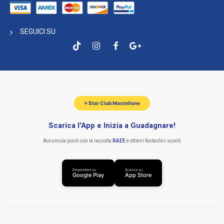
SEGUICI SU
⭐ Star Club Mastellone
Scarica l'App e Inizia a Guadagnare!
Accumula punti con la raccolta
RAEE
e ottieni fantastici sconti
Disponibile su
Scarica su
Google Play
App Store