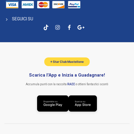
SEGUICI SU
⭐ Star Club Mastellone
Scarica l'App e Inizia a Guadagnare!
Accumula punti con la raccolta
RAEE
e ottieni fantastici sconti
Disponibile su
Scarica su
Google Play
App Store