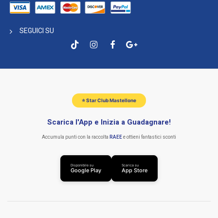
SEGUICI SU
⭐ Star Club Mastellone
Scarica l'App e Inizia a Guadagnare!
Accumula punti con la raccolta
RAEE
e ottieni fantastici sconti
Disponibile su
Scarica su
Google Play
App Store