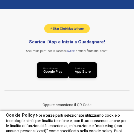
⭐ Star Club Mastellone
Scarica l'App e Inizia a Guadagnare!
Accumula punti con la raccolta
RAEE
e ottieni fantastici sconti
Disponibile su
Scarica su
Google Play
App Store
Oppure scansiona il QR Code
Cookie Policy
Noi e terze parti selezionate utilizziamo cookie o
tecnologie simili per finalità tecniche e, con il tuo consenso, anche per
le finalità di funzionalità, esperienza, misurazione e “marketing (con
annunci personalizzati)” come specificato nella cookie policy. Puoi