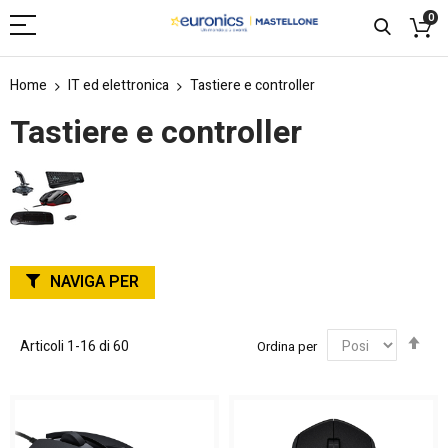
0
Home
IT ed elettronica
Tastiere e controller
Tastiere e controller
NAVIGA PER
Imp
Articoli
1
-
16
di
60
Ordina per
la
dir
dec