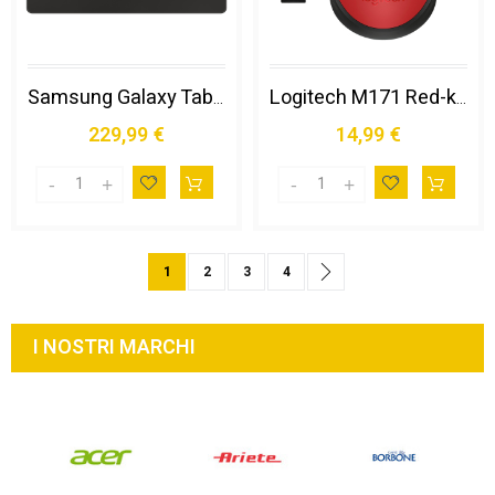
Samsung Galaxy Tab S10 Ultra/ S9 Ultra Book Cover Keyboard Slim
Logitech M171 Red-k Mouse Ufficio Ambidestro Rf Wireless Ottico 1000 Dpi
229,99 €
14,99 €
Pagina
You're currently reading page
Pagina
Pagina
Pagina
Pagina
Successivo
1
2
3
4
I NOSTRI MARCHI