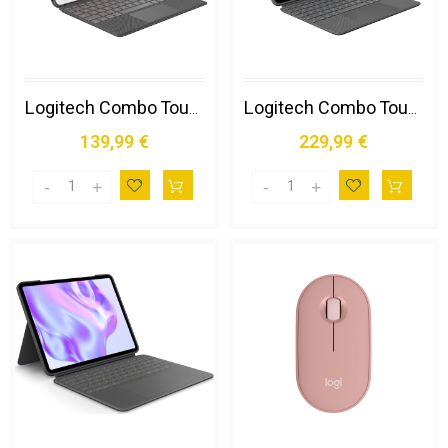
Logitech Combo Touch Qwerty Italiano Smart Connector Grafite
Logitech Combo Touch Custodia con Tastiera per Ipad Air (4. Gen - 2020) - Tastiera Retroilluminata Rimovibile, Trackpad Click-anywhere, Smart Connector - Grigio.
139,99 €
229,99 €