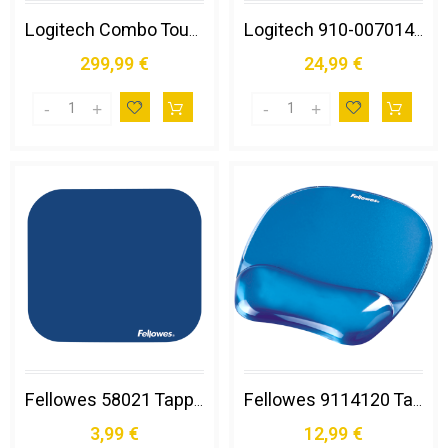
Logitech Combo Touch Qwerty Italiano Smart Connector Grafite
Logitech 910-007014 Mouse Viaggio Ambidestro Rf Senza Fili + Bluetooth Ottico 4000 Dpi
299,99 €
24,99 €
Fellowes 58021 Tappetino per Mouse Blu
Fellowes 9114120 Tappetino per Mouse Blu
3,99 €
12,99 €